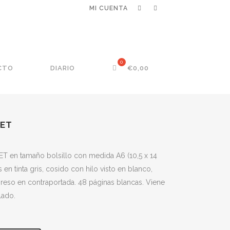
MI CUENTA
CTO
DIARIO
€
0,00
KET
T en tamaño bolsillo con medida A6 (10,5 x 14
 en tinta gris, cosido con hilo visto en blanco,
eso en contraportada. 48 páginas blancas. Viene
lado.