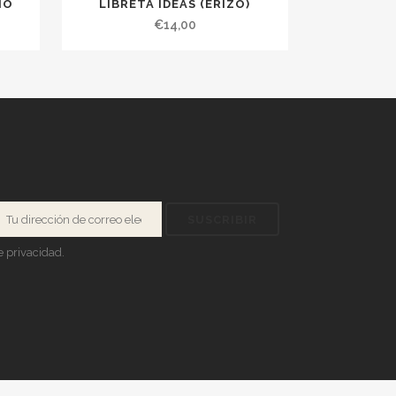
IO
LIBRETA IDEAS (ERIZO)
€
14,00
de privacidad
.