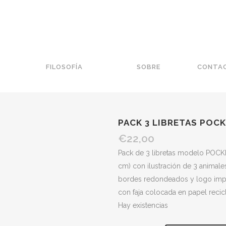
FILOSOFÍA
SOBRE
CONTA
PACK 3 LIBRETAS POC
€
22,00
Pack de 3 libretas modelo POCKE
cm) con ilustración de 3 animales
bordes redondeados y logo impr
con faja colocada en papel recic
Hay existencias