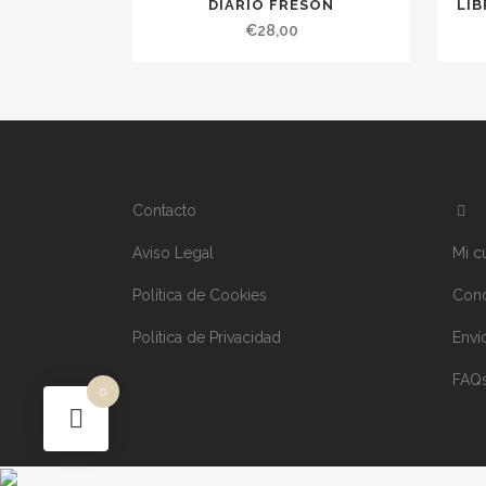
DIARIO FRESÓN
LIB
€
28,00
Contacto
Aviso Legal
Mi c
Política de Cookies
Cond
Política de Privacidad
Enví
FAQ
0