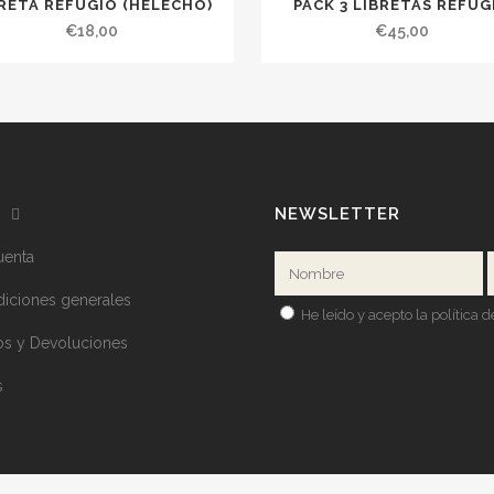
RETA REFUGIO (HELECHO)
PACK 3 LIBRETAS REFUG
€
18,00
€
45,00
NEWSLETTER
uenta
iciones generales
He leído y acepto la
política 
os y Devoluciones
s