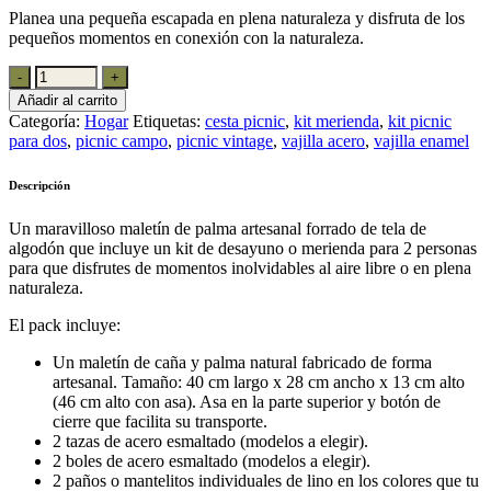
Planea una pequeña escapada en plena naturaleza y disfruta de los
pequeños momentos en conexión con la naturaleza.
Añadir al carrito
Categoría:
Hogar
Etiquetas:
cesta picnic
,
kit merienda
,
kit picnic
para dos
,
picnic campo
,
picnic vintage
,
vajilla acero
,
vajilla enamel
Descripción
Un maravilloso maletín de palma artesanal forrado de tela de
algodón que incluye un kit de desayuno o merienda para 2 personas
para que disfrutes de momentos inolvidables al aire libre o en plena
naturaleza.
El pack incluye:
Un maletín de caña y palma natural fabricado de forma
artesanal. Tamaño: 40 cm largo x 28 cm ancho x 13 cm alto
(46 cm alto con asa). Asa en la parte superior y botón de
cierre que facilita su transporte.
2 tazas de acero esmaltado (modelos a elegir).
2 boles de acero esmaltado (modelos a elegir).
2 paños o mantelitos individuales de lino en los colores que tu