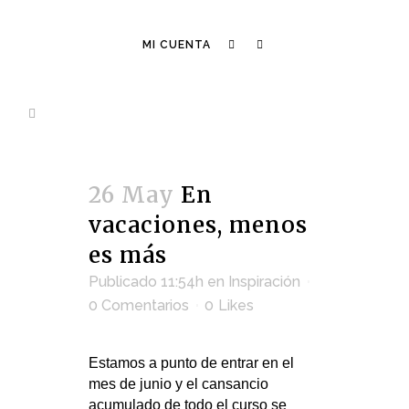
MI CUENTA
26 May
En
vacaciones, menos
es más
Publicado 11:54h
en
Inspiración
0 Comentarios
0
Likes
Estamos a punto de entrar en el
mes de junio y el cansancio
acumulado de todo el curso se