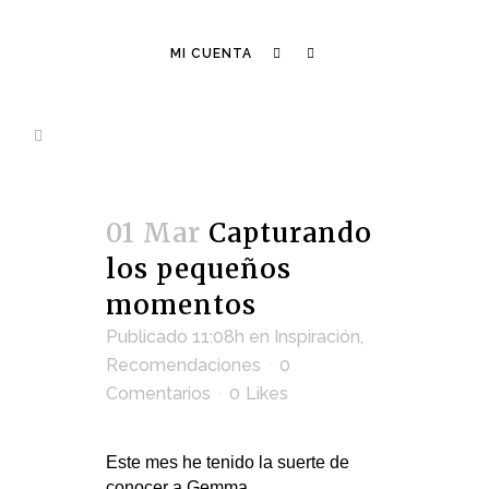
MI CUENTA
01 Mar
Capturando
los pequeños
momentos
Publicado 11:08h
en
Inspiración
,
Recomendaciones
0
Comentarios
0
Likes
Este mes he tenido la suerte de
conocer a Gemma