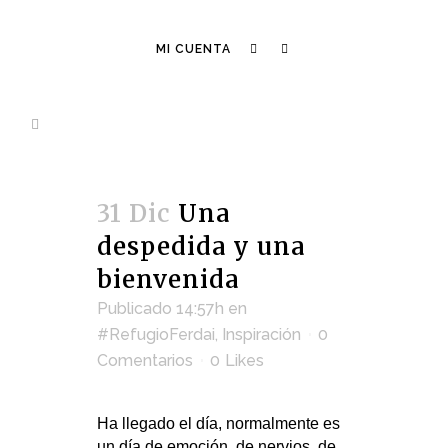
MI CUENTA
31 Dic
Una
despedida y una
bienvenida
Publicado 14:57h
en
#RefugioFerdai
,
Inspiración
0
Comentarios
0
Likes
Ha llegado el día, normalmente es
un día de emoción, de nervios, de